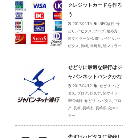
クレジットカードを作ろ
う
2017/04/15
SFC修行
,
せ
どり
,
ハピタス
,
ブログ
,
始め方
,
陸マイラー
SFC修行
,
せどり
,
ハ
ピタス
,
長崎
,
長崎県
,
陸マイラー
せどりに最適な銀行はジ
ャパンネットバンクかな
2017/04/12
せどり
,
ハピ
タス
,
ブログ
,
始め方
,
陸マイラー
SFC修行
,
せどり
,
ハピタス
,
ブロ
グ
,
長崎
,
長崎市
,
長崎県
,
陸マイ
ラー
先ずはハピタスに登録し