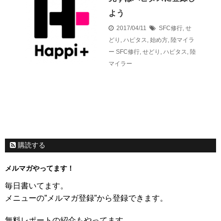
よう
2017/04/11
SFC修行
,
せ
どり
,
ハピタス
,
始め方
,
陸マイラ
ー
SFC修行
,
せどり
,
ハピタス
,
陸
マイラー
購読する
メルマガやってます！
毎日書いてます。
メニューの”メルマガ登録”から登録できます。
無料レポートの紹介もやってます。