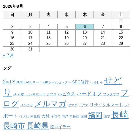
2026年8月
日
月
火
水
木
金
土
1
2
3
4
5
6
7
8
9
10
11
12
13
14
15
16
17
18
19
20
21
22
23
24
25
26
27
28
29
30
31
« 7月
タグ
せど
2nd Street
SFC修行
ACBマート
OKホームセンター
しまむら
り
ブ
ハードオフ
ハピタス
スマホ
ドンキホーテ
ナフコ
ブックオフ
ログ
メルマガ
レ
リサイクルマート
メルカリ
ヤマダ
ラクマ
長崎
福岡
ポート
大村
仕入れ
南島原
子育て
時津
東長崎
深堀
諫早
長崎市
長崎県
陸マイラー