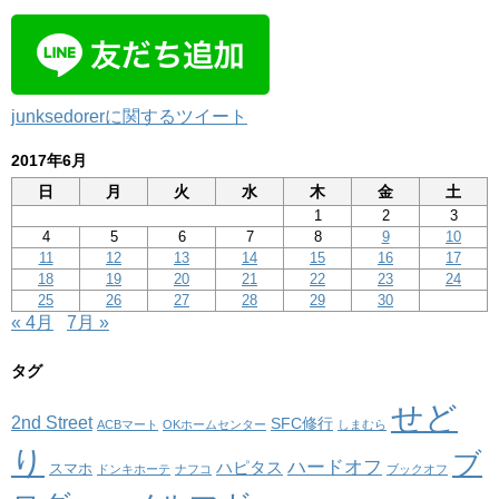
junksedorerに関するツイート
2017年6月
日
月
火
水
木
金
土
1
2
3
4
5
6
7
8
9
10
11
12
13
14
15
16
17
18
19
20
21
22
23
24
25
26
27
28
29
30
« 4月
7月 »
タグ
せど
2nd Street
SFC修行
ACBマート
OKホームセンター
しまむら
り
ブ
ハードオフ
ハピタス
スマホ
ドンキホーテ
ナフコ
ブックオフ