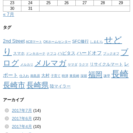
23
24
25
26
27
28
29
30
31
« 7月
タグ
せど
2nd Street
SFC修行
ACBマート
OKホームセンター
しまむら
り
ブ
ハードオフ
ハピタス
スマホ
ドンキホーテ
ナフコ
ブックオフ
ログ
メルマガ
レ
リサイクルマート
メルカリ
ヤマダ
ラクマ
長崎
福岡
ポート
大村
仕入れ
南島原
子育て
時津
東長崎
深堀
諫早
長崎市
長崎県
陸マイラー
アーカイブ
2017年7月
(14)
2017年6月
(22)
2017年4月
(10)