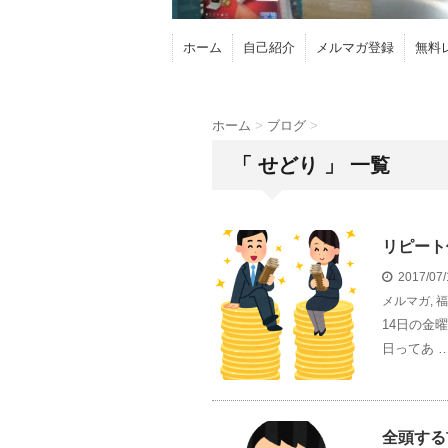
ホーム
自己紹介
メルマガ登録
無料
ホーム
>
ブログ
>
「 せどり 」 一覧
リピート
2017/07
メルマガ
,
福
14日の金
日ってあ 
全頭する