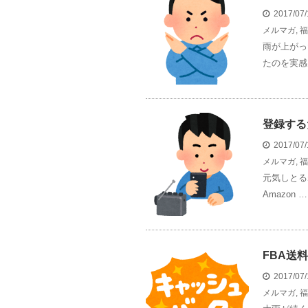
2017/07
メルマガ
,
福
雨が上がっ
たのを実感
登録する
2017/07
メルマガ
,
福
元気しとる
Amazon …
FBA送
2017/07
メルマガ
,
福