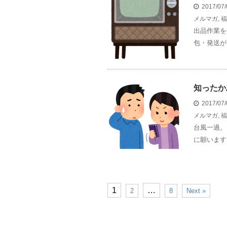
2017/07
メルマガ
,
福
出品作業を
包・発送が
知ったか
2017/07
メルマガ
,
福
台風一過。
に願います
1
…
2
8
Next »