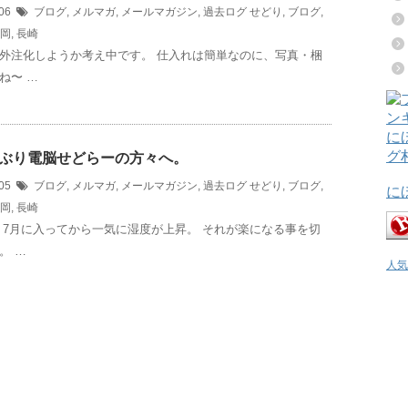
/06
ブログ
,
メルマガ
,
メールマガジン
,
過去ログ
せどり
,
ブログ
,
岡
,
長崎
外注化しようか考え中です。 仕入れは簡単なのに、写真・梱
ね〜 …
ぶり電脳せどらーの方々へ。
/05
ブログ
,
メルマガ
,
メールマガジン
,
過去ログ
せどり
,
ブログ
,
に
岡
,
長崎
 7月に入ってから一気に湿度が上昇。 それが楽になる事を切
。 …
人気