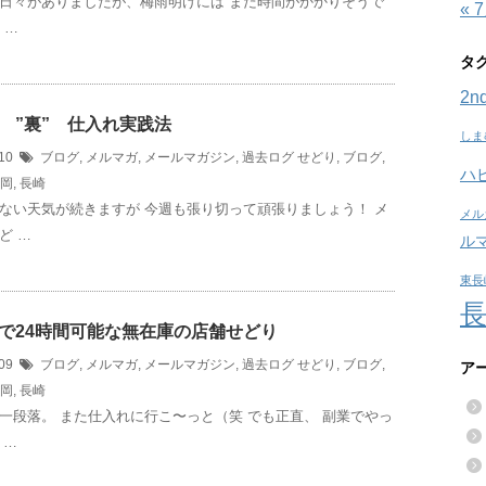
日々がありましたが、梅雨明けには まだ時間がかかりそうで
« 
 …
タ
2nd
 ”裏” 仕入れ実践法
しま
/10
ブログ
,
メルマガ
,
メールマガジン
,
過去ログ
せどり
,
ブログ
,
ハ
岡
,
長崎
ない天気が続きますが 今週も張り切って頑張りましょう！ メ
メル
ど …
ル
東長
で24時間可能な無在庫の店舗せどり
/09
ブログ
,
メルマガ
,
メールマガジン
,
過去ログ
せどり
,
ブログ
,
ア
岡
,
長崎
一段落。 また仕入れに行こ〜っと（笑 でも正直、 副業でやっ
 …