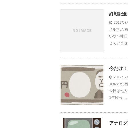
終戦記念
2017/07
メルマガ
,
福
いや〜昨日
じていませ
今だけ！1
2017/07
メルマガ
,
福
今日は七夕
1年経っ …
アナログ