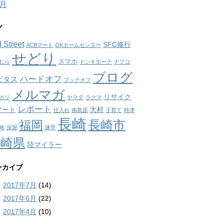
7月
グ
 Street
SFC修行
ACBマート
OKホームセンター
せどり
スマホ
むら
ドンキホーテ
ナフコ
ブログ
ハードオフ
ピタス
ブックオフ
メルマガ
リサイク
カリ
ヤマダ
ラクマ
レポート
マート
大村
仕入れ
南島原
子育て
時津
長崎
長崎市
福岡
崎
深堀
諫早
長崎県
陸マイラー
ーカイブ
2017年7月
(14)
2017年6月
(22)
2017年4月
(10)