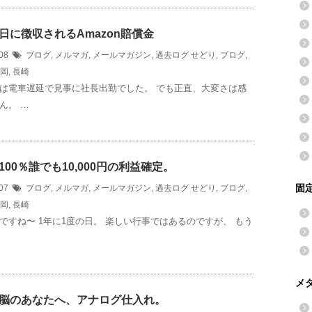
日に徴収されるAmazon賠償金
/08
ブログ
,
メルマガ
,
メールマガジン
,
過去ログ
せどり
,
ブログ
,
岡
,
長崎
は電車遅延で見事に社長出勤でした。 でも正直、大変さは感
ん。 …
00％誰でも10,000円の利益確定。
固
/07
ブログ
,
メルマガ
,
メールマガジン
,
過去ログ
せどり
,
ブログ
,
岡
,
長崎
ですね〜 1年に1度の日。 楽しい行事ではあるのですが、 もう
メ
脳のあなたへ、アナログ仕入れ。