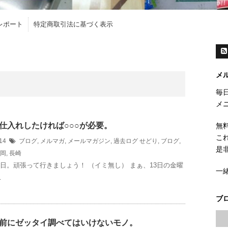
レポート
特定商取引法に基づく表示
メ
毎
メ
仕入れしたければ○○○が必要。
無
こ
/14
ブログ
,
メルマガ
,
メールマガジン
,
過去ログ
せどり
,
ブログ
,
是
岡
,
長崎
曜日。頑張って行きましょう！ （イミ無し） まぁ、13日の金曜
一
…
ブ
前にゼッタイ調べてはいけないモノ。