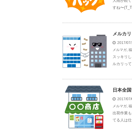
大雨が続く
すね〜(T_T
メルカリ
2017/07
メルマガ
,
福
スッキリし
ルカリって
日本全国
2017/07
メルマガ
,
福
出荷作業も
てる人は仕