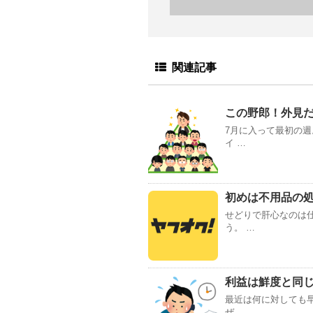
関連記事
この野郎！外見
7月に入って最初の週
イ …
初めは不用品の
せどりで肝心なのは
う。 …
利益は鮮度と同じ
最近は何に対しても早
ぜ …