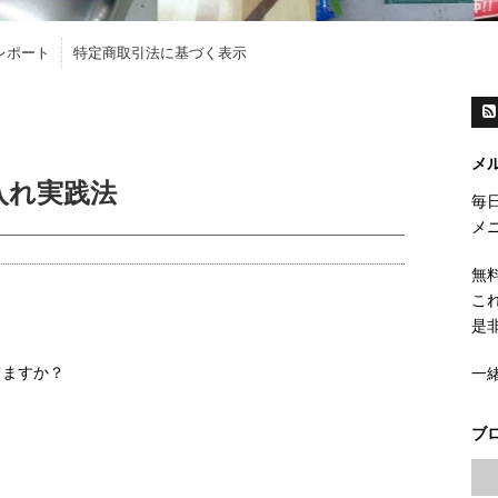
レポート
特定商取引法に基づく表示
メ
入れ実践法
毎
メ
無
こ
是
てますか？
一
ブ