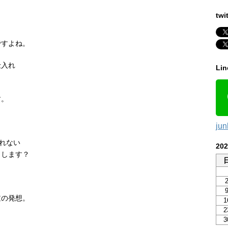
twi
ですよね。
仕入れ
Li
す。
ju
されない
20
うします？
逆の発想。
1
2
3