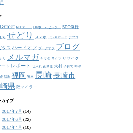
7月
グ
 Street
SFC修行
ACBマート
OKホームセンター
せどり
スマホ
むら
ドンキホーテ
ナフコ
ブログ
ハードオフ
ピタス
ブックオフ
メルマガ
リサイク
カリ
ヤマダ
ラクマ
レポート
マート
大村
仕入れ
南島原
子育て
時津
長崎
長崎市
福岡
崎
深堀
諫早
長崎県
陸マイラー
ーカイブ
2017年7月
(14)
2017年6月
(22)
2017年4月
(10)