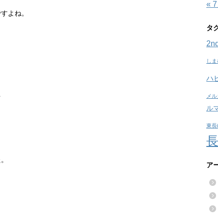
« 
ですよね。
タ
2nd
しま
ハ
メル
☆
ル
東長
た。
ア