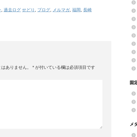
ン
,
過去ログ
せどり
,
ブログ
,
メルマガ
,
福岡
,
長崎
とはありません。
*
が付いている欄は必須項目です
固
メ