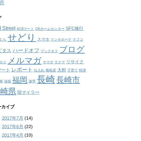
7月
グ
 Street
SFC修行
ACBマート
OKホームセンター
せどり
スマホ
むら
ドンキホーテ
ナフコ
ブログ
ハードオフ
ピタス
ブックオフ
メルマガ
リサイク
カリ
ヤマダ
ラクマ
レポート
マート
大村
仕入れ
南島原
子育て
時津
長崎
長崎市
福岡
崎
深堀
諫早
長崎県
陸マイラー
ーカイブ
2017年7月
(14)
2017年6月
(22)
2017年4月
(10)