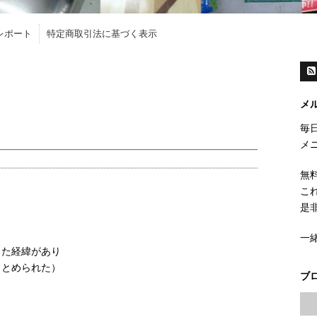
レポート
特定商取引法に基づく表示
メ
毎
メ
無
こ
是
一
した経緯があり
まとめられた）
ブ