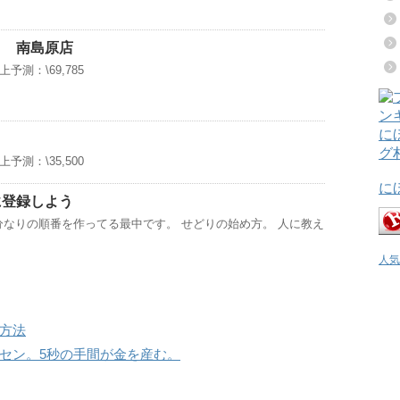
ト 南島原店
上予測：\69,785
上予測：\35,500
に
に登録しよう
なりの順番を作ってる最中です。 せどりの始め方。 人に教え
人気
方法
セン。5秒の手間が金を産む。