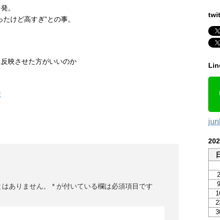
多発。
twi
ったけど高すぎ”との事。
に反映させた方がいいのか
Li
崎
ju
20
とはありません。
*
が付いている欄は必須項目です
1
2
3