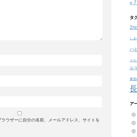
« 
タ
2nd
しま
ハ
メル
ル
東長
ア
ブラウザーに自分の名前、メールアドレス、サイトを