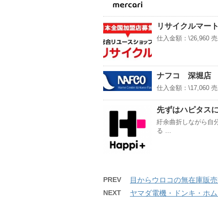
リサイクルマー
仕入金額：\26,960 売
ナフコ 深堀店
仕入金額：\17,060 売
先ずはハピタス
紆余曲折しながら自分
る …
PREV
目からウロコの無在庫販売
NEXT
ヤマダ電機・ドンキ・ホム