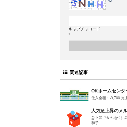
キャプチャコード
*
関連記事
OKホームセンタ
仕入金額：\9,700 売上
人気急上昇のメ
急上昇で今の地位に
和子 …