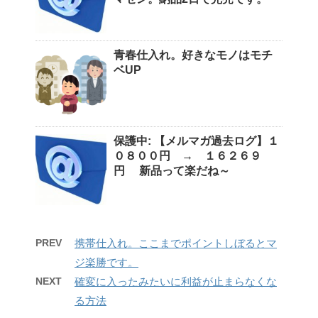
青春仕入れ。好きなモノはモチ
ベUP
保護中: 【メルマガ過去ログ】１
０８００円 → １６２６９
円 新品って楽だね～
PREV
携帯仕入れ。ここまでポイントしぼるとマ
ジ楽勝です。
NEXT
確変に入ったみたいに利益が止まらなくな
る方法