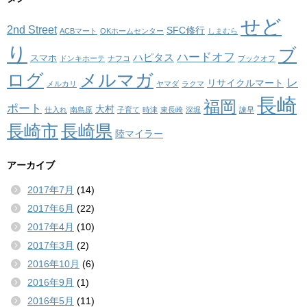
せど
2nd Street
SFC修行
ACBマート
OKホームセンター
しまむら
り
ブ
ハードオフ
ハピタス
スマホ
ドンキホーテ
ナフコ
ブックオフ
ログ
メルマガ
レ
リサイクルマート
メルカリ
ヤマダ
ラクマ
長崎
福岡
ポート
大村
仕入れ
南島原
子育て
時津
東長崎
深堀
諫早
長崎市
長崎県
陸マイラー
アーカイブ
2017年7月
(14)
2017年6月
(22)
2017年4月
(10)
2017年3月
(2)
2016年10月
(6)
2016年9月
(1)
2016年5月
(11)